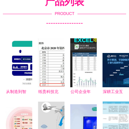
产品列表
PRODUCT
----------------
从制造到智
纸贵科技北
公司企业年
深耕工业互
造 工业AI
京公司成功
度销售业绩
联网，实体
的王冠将花
入选北京市
统计汇总分
产业数字化
落谁家？
2020年拟
析报表模板
转型的「华
——CCF
认定高新技
（Excel表
制路径」