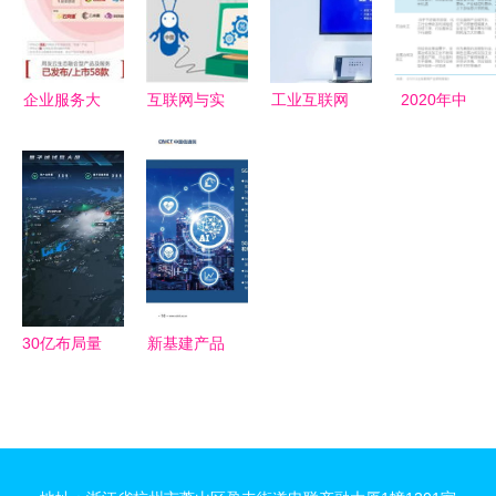
GAIR 2020
术企业，助
格）详解
——从底层
视野下信息
力信息技术
互联网行业
数据打通到
技术咨询服
咨询服务发
编号
生态融通
企业服务大
互联网与实
工业互联网
2020年中
务转型思考
展
16325084
会热潮下的
体经济融合
数据服务
国工业互联
的信息技术
冷思考 真
之道 工业
2024年“互
网发展全景
咨询服务
懂企业数字
互联网数据
联网之
透视 现状
化需求与信
服务的关键
光”博览会
分析与未来
息技术咨询
作用
观众报名正
趋势展望
的价值？
式开启，邀
您共赴科技
30亿布局量
新基建产品
盛宴
子科技 中
手册 信息
国电信的第
技术咨询服
二个十年之
务领域的八
约与信息技
大关键方向