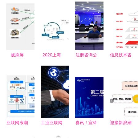
被刷屏
2020上海
注册咨询公
信息技术咨
的“2035年
工业互联网
司的条件、
询服务 企
实现新型工
展 信息技
流程与工业
业数字化转
业化目标”,
术咨询服务
互联网数据
型的关键支
指的是什
的创新与变
服务解析
撑
么?
革
互联网浪潮
工业互联网
喜讯！宜科
迎接新浪潮
下，客服难
最后一公里
荣获第二届
LED智慧显